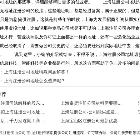
公司地址的那些事，详细能够帮助更多的创业者。 上海注册公司地址
无地址注册公司的说法，这些地址呢，都是经过备案，属于正规的，但是
只是为您提供注册，这就是前些年的时候，上海为发展招商引资从而实
使用虚拟地址，比如说那种食品公司就是不可以的，上海注册公司办理食
址才行，营业执照以及许可证上面都是一样的地址，还有一些危化品企业
就已经取消了，需要做公司变更的话，还必须要迁出到实际地址中去，这
生。 说到这里，小编的介绍就结束，不得不说，上海注册公司地址虚
信息科技、智能科技等企业都是行的，所以这方面帮助了你非常多的问题
：
上海注册公司地址特殊问题解答！
：
上海注册公司地址怎么选择呢？
推荐
上海公司注册司法解释的股东提起解散公司对比
上海奉贤注册公司材料需要哪些？
实际、虚拟上海注册公司地址区别有哪些呢？
上海注册公司-公司能买点发票来抵成本吗？
注册公司后，千万别逾期工商年报！
上海宝山区注册公司最新优惠政策
注
注册宝山公司
,
宝山注册代理
等,提供公司注册流程、许可证办理、公司注册费用等