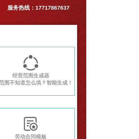
服务热线：17717867637

经营范围生成器
范围不知道怎么填？智能生成！

劳动合同模板