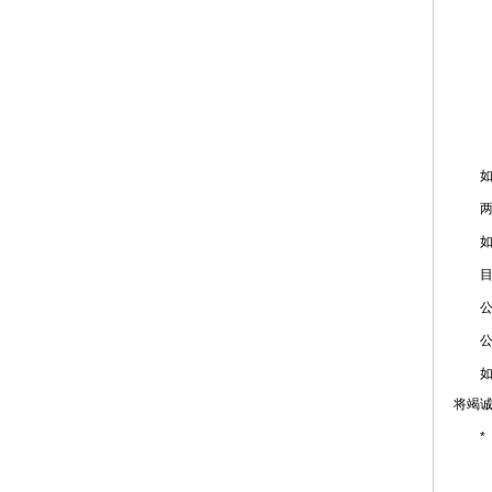
如何
两者
如果
目前
公募
公募
如果
将竭
*