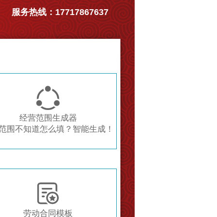
服务热线：17717867637

经营范围生成器
范围不知道怎么填？智能生成！

劳动合同模板