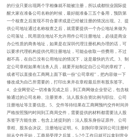
的行业只要出现两个字相像就不能被注册，所以成都恒业国际提
醒大家在准备公司名称的时候，最好能准备三五个备用，预防第
一个核查之后发现不符合要求或是已经被注册的情况出现。2、提
供公司地址通过名称核查之后，就需要提供一个办公地址来做为
公司落址，民用居住地址不允许用作公司注册地址，必须是商业
办公性质的商务地址，如果是在深圳代理注册机构办理的话，可
以要求代理机构提供代用注册地址，可能会收取一些费用，不过
都不高，在自己没有公用地址的情况下，这是最快的方式。3、制
定公司章程如果有法务人员，就要开始制定自己公司的章程了，
或者可以直接在工商网上面下载一份“公司章程”，把内容做一下
修改成为自己所需要的，打印出来并在章程最后所有股东签字。
4、企业网登记一切准备完成之后，到工商网做企业登记，包含核
验通过的公司名称、注册资本、法人股东合资比例与职位、公司
注册地址等主要信息。5、交件等待结果在工商网预约交件时间并
严格按照预约时间到工商局交件，需要提供的材料都需要法人股
东签字方能生效，包含上述提到的：法人股东身份证原件、公司
章程、股东会决议、注册地址证明。6、刻制印章深圳公司注册时
间从交件开始，工商局受理之后算，5-7个工作日就可以拿到营业