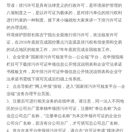
导读：排污许可是具有法律意义的行政许可，是环境保护管理的
八项制度之一，是以许可证为载体的，是对排污单位的排污权利
进行约束的一种制度。接下来小编就给大家来讲一下排污许可证
的办理流程。
环境保护部部长陈吉宁指出全面推行排污许可，依法核发许可
证，在2016年底前完成国控重点污染源及排污权有偿使用和交易
的试点地区的核发工作，2017年年底前完成全国核发工作。
1、企业登录“国家排污许可核发平台—公众端”平台，在申报指南
栏目可下载排污许可证申领信息公开情况说明表和企业守法承诺
书模板文件，其中排污许可证申领信息公开情况说明表和企业守
法承诺书需线下填写完成后扫描上传系统。
2、点击导航栏“网上申报”按钮，进入“国家排污许可核发平台—企
业端”业务办理平台页面。
3、注册后可进行相关业务的在线申请。请注意，同一法人不同地
区的分公司分厂需单独申领排污许可证，注册时“单位名称”为企
业总公司总厂名称，“注册单位名称”为本次申领许可证的企业分
公司分厂名称，若没有分公司分厂，才可填写总公司总厂名称。
4、首次在本平台申报排污许可证，请点击“许可证申请”模块进行