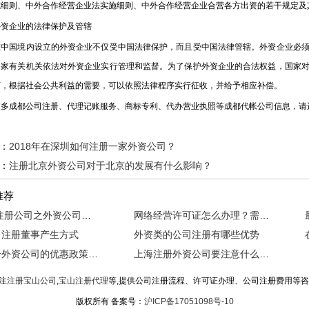
施细则、中外合作经营企业法实施细则、中外合作经营企业合营各方出资的若干规定及
企业的法律保护及管辖
国境内设立的外资企业不仅受中国法律保护，而且受中国法律管辖。外资企业必须
国家有关机关依法对外资企业实行管理和监督。为了保护外资企业的合法权益，国家
下，根据社会公共利益的需要，可以依照法律程序实行征收，并给予相应补偿。
成都公司注册、代理记账服务、商标专利、代办营业执照等成都代帐公司信息，请
：
2018年在深圳如何注册一家外资公司？
：
注册北京外资公司对于北京的发展有什么影响？
推荐
2018年注册公司之外资公司注册流程
网络经营许可证怎么办理？需要什么条件？
司注册董事产生方式
外资类的公司注册有哪些优势
广州注册外资公司的优惠政策汇总
上海注册外资公司要注意什么呢？
注
注册宝山公司
,
宝山注册代理
等,提供公司注册流程、许可证办理、公司注册费用等
版权所有 备案号：
沪ICP备17051098号-10