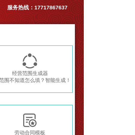
服务热线：17717867637

经营范围生成器
范围不知道怎么填？智能生成！

劳动合同模板