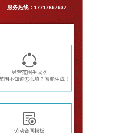
服务热线：17717867637

经营范围生成器
范围不知道怎么填？智能生成！

劳动合同模板