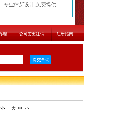
专业律所设计,免费提供
办理
公司变更注销
注册指南
大小：
大
中
小