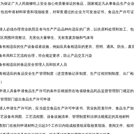
：为保证广大人民能够吃上安全放心有质量保证的食品，国家规定凡从事食品生产企
查包括申请材料审查和现场核查，对审查通过的企业方可发放证书。食品生产许可证
申请人必须办理营业执照且有与生产产品品种向适应的厂房，以供原料处理和加工、
厂区周围环境整洁、无害虫大量孳生、无有害废弃物和气体等
配备有相适应的生产设备或者设施，例如应具备相适应的更衣、照明、通风、防虫，废
设备布局和工艺流程合理，符合规定要求，防止产品交叉污染
配备有相适应的食品安全管理人员和技术人员
具有相适应的食品安全生产管理制度（进货查验记录制度、生产过程控制制度、出厂
等）
当申请人具备申请食品生产许可的条件后根据所在地省级食品药品监督管理部门规定
督管理部门提出食品生产许可申请
申请人申请生产许可的，应当提交食品生产许可申请书、营业执照复印件、食品生产
工艺设备布局图、工艺流程图、设备设施清单、管理制度和法律法规规定的其他材料
审查部门在收到申请材料之日起3个工作日内组成核查组采取核查现场、查阅文件、核