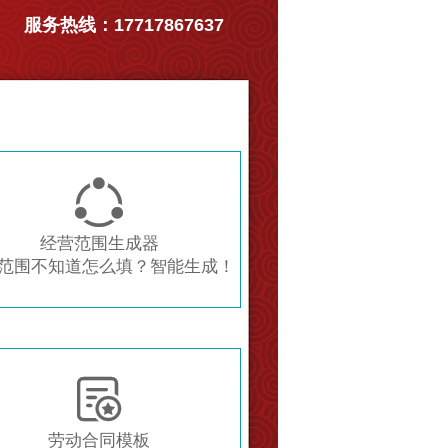
服务热线：17717867637

经营范围生成器
范围不知道怎么填？智能生成！

劳动合同模板