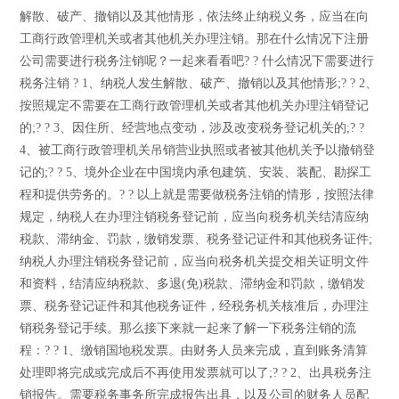
解散、破产、撤销以及其他情形，依法终止纳税义务，应当在向
工商行政管理机关或者其他机关办理注销。那在什么情况下注册
公司需要进行税务注销呢？一起来看看吧? ? 什么情况下需要进行
税务注销 ? 1、纳税人发生解散、破产、撤销以及其他情形;? ? 2、
按照规定不需要在工商行政管理机关或者其他机关办理注销登记
的;? ? 3、因住所、经营地点变动，涉及改变税务登记机关的;? ?
4、被工商行政管理机关吊销营业执照或者被其他机关予以撤销登
记的;? ? 5、境外企业在中国境内承包建筑、安装、装配、勘探工
程和提供劳务的。? ? 以上就是需要做税务注销的情形，按照法律
规定，纳税人在办理注销税务登记前，应当向税务机关结清应纳
税款、滞纳金、罚款，缴销发票、税务登记证件和其他税务证件;
纳税人办理注销税务登记前，应当向税务机关提交相关证明文件
和资料，结清应纳税款、多退(免)税款、滞纳金和罚款，缴销发
票、税务登记证件和其他税务证件，经税务机关核准后，办理注
销税务登记手续。那么接下来就一起来了解一下税务注销的流
程：? ? 1、缴销国地税发票。由财务人员来完成，直到账务清算
处理即将完成或完成后不再使用发票就可以了;? ? 2、出具税务注
销报告。需要税务事务所完成报告出具，以及公司的财务人员配